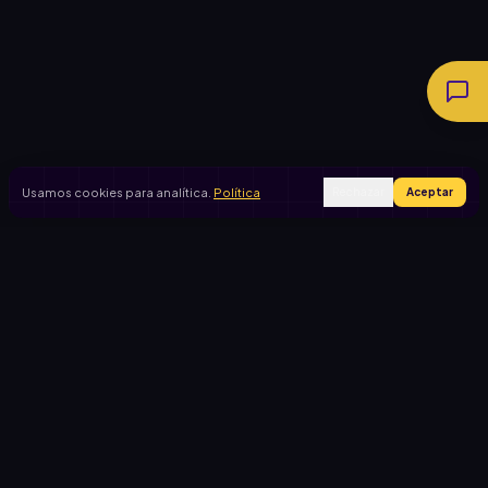
Usamos cookies para analítica.
Política
Rechazar
Aceptar
Ingresar
Registrarse
PRODUCTO
CASOS DE USO
Inicio
Cooperadora escolar
Rifas activas
Viaje de egresados
Rifalo Pro
Club de fútbol
Calculadora
Jardín de infantes