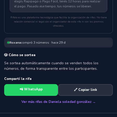
elegís Rapipago o Pago Fácil, tenés 12 horas para realizar
el pago. Pasado ese tiempo, tus números se liberan.
Rifalo es una plataforma tecnológica que facilita la organización de rifas. No tiene
relación comercial ni legal con el organizador de esta rifa ni con los premios
ofrecidos.
Roxana
compró
3
número
s
·
hace 29 d
🎲 Cómo se sortea
Se sortea automáticamente cuando se venden todos los
números, de forma transparente entre los participantes.
Compartí la rifa
📲 WhatsApp
🔗 Copiar link
Ver más rifas de
Daniela soledad gonzález
→