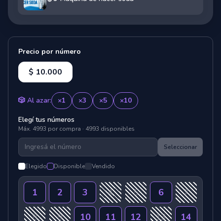
Precio por número
$ 10.000
🎲 Al azar:
×
1
×
3
×
5
×
10
Elegí tus números
Máx.
4993
por compra ·
4993
disponibles
Seleccionar
Elegido
Disponible
Vendido
1
2
3
4
5
6
7
8
9
10
11
12
13
14