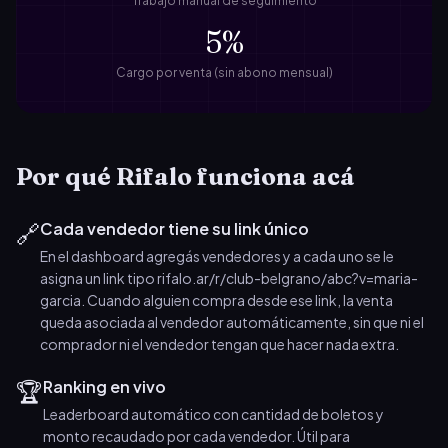
Trabajo manual de seguimiento
5%
Cargo por venta (sin abono mensual)
Por qué Rifalo funciona acá
🔗
Cada vendedor tiene su link único
En el dashboard agregás vendedores y a cada uno se le
asigna un link tipo rifalo.ar/r/club-belgrano/abc?v=maria-
garcia. Cuando alguien compra desde ese link, la venta
queda asociada al vendedor automáticamente, sin que ni el
comprador ni el vendedor tengan que hacer nada extra.
🏆
Ranking en vivo
Leaderboard automático con cantidad de boletos y
monto recaudado por cada vendedor. Útil para