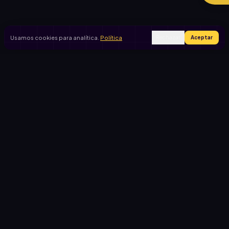
Usamos cookies para analítica.
Política
Rechazar
Aceptar
Ingresar
Registrarse
PRODUCTO
CASOS DE USO
Inicio
Cooperadora escolar
Rifas activas
Viaje de egresados
Rifalo Pro
Club de fútbol
Calculadora
Jardín de infantes
Cómo funciona
Causas solidarias
Blog
Comportamiento del
comprador