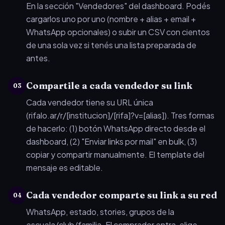
En la sección "Vendedores" del dashboard. Podés
cargarlos uno por uno (nombre + alias + email +
WhatsApp opcionales) o subir un CSV con cientos
de una sola vez si tenés una lista preparada de
antes.
Compartile a cada vendedor su link
03
Cada vendedor tiene su URL única
(rifalo.ar/r/[institucion]/[rifa]?v=[alias]). Tres formas
de hacerlo: (1) botón WhatsApp directo desde el
dashboard, (2) "Enviar links por mail" en bulk, (3)
copiar y compartir manualmente. El template del
mensaje es editable.
Cada vendedor comparte su link a su red
04
WhatsApp, estado, stories, grupos de la
escuela/club/familia. El comprador entra, elige