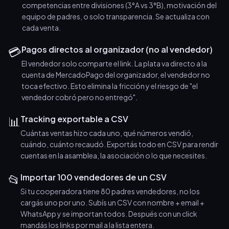
competencias entre divisiones (3°A vs 3°B), motivación del
equipo de padres, o solo transparencia. Se actualiza con
cada venta.
💳
Pagos directos al organizador (no al vendedor)
El vendedor solo comparte el link. La plata va directo a la
cuenta de MercadoPago del organizador, el vendedor no
toca efectivo. Esto elimina la fricción y el riesgo de "el
vendedor cobró pero no entregó".
📊
Tracking exportable a CSV
Cuántas ventas hizo cada uno, qué números vendió,
cuándo, cuánto recaudó. Exportás todo en CSV para rendir
cuentas en la asamblea, la asociación o lo que necesites.
📂
Importar 100 vendedores de un CSV
Si tu cooperadora tiene 80 padres vendedores, no los
cargás uno por uno. Subís un CSV con nombre + email +
WhatsApp y se importan todos. Después con un click
mandás los links por mail a la lista entera.