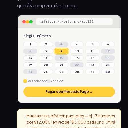
querés comprar más de uno.
rifalo.ar/r/belgrano/abc123
Elegí tu número
1
2
3
4
5
6
7
8
9
10
11
12
13
14
15
16
17
18
19
20
21
22
23
24
25
26
27
28
29
30
Seleccionado
Vendido
Pagar con MercadoPago →
Muchas rifas ofrecen paquetes — ej. "3 números
💡
por $12.000" en vez de "$5.000 cada uno". Mirá