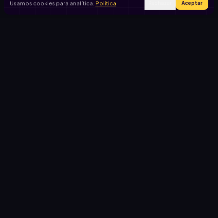
Usamos cookies para analítica.
Política
Rechazar
Aceptar
Ingresar
Registrarse
PRODUCTO
CASOS DE USO
Inicio
Cooperadora escolar
Rifas activas
Viaje de egresados
Rifalo Pro
Club de fútbol
Calculadora
Jardín de infantes
Cómo funciona
Causas solidarias
Blog
Comportamiento del
comprador
COMPARATIVAS
EMPRESA
vs. rifa tradicional
Sobre Rifalo
vs. Google Forms
FAQ