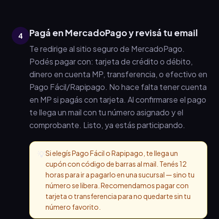
Pagá en MercadoPago y revisá tu email
4
Te redirige al sitio seguro de MercadoPago.
Podés pagar con: tarjeta de crédito o débito,
dinero en cuenta MP, transferencia, o efectivo en
Pago Fácil/Rapipago. No hace falta tener cuenta
en MP si pagás con tarjeta. Al confirmarse el pago
te llega un mail con tu número asignado y el
comprobante. Listo, ya estás participando.
Si elegís Pago Fácil o Rapipago, te llega un
💡
cupón con código de barras al mail. Tenés 12
horas para ir a pagarlo en una sucursal — sino tu
número se libera. Recomendamos pagar con
tarjeta o transferencia para no quedarte sin tu
número favorito.