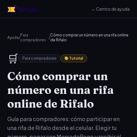
← Centro de ayuda
Para
Cómo comprar un número en una rifa online
Ayuda
/
/
compradores
de Rifalo
🛒
Para compradores
📚 Tutorial
Cómo comprar un
número en una rifa
online de Rifalo
Guía para compradores: cómo participar en
una rifa de Rifalo desde el celular. Elegir tu
número, pagar con MercadoPago y recibir el