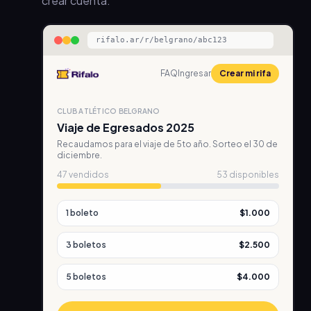
crear cuenta.
rifalo.ar/r/belgrano/abc123
FAQ
Ingresar
Crear mi rifa
CLUB ATLÉTICO BELGRANO
Viaje de Egresados 2025
Recaudamos para el viaje de 5to año. Sorteo el 30 de
diciembre.
47 vendidos
53 disponibles
1
boleto
$1.000
3
boletos
$2.500
5
boletos
$4.000