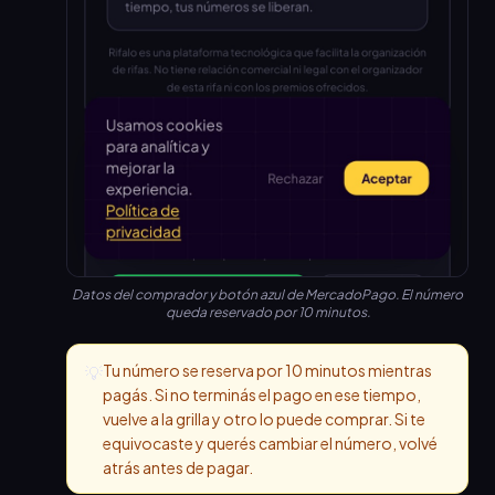
Datos del comprador y botón azul de MercadoPago. El número
queda reservado por 10 minutos.
Tu número se reserva por 10 minutos mientras
💡
pagás. Si no terminás el pago en ese tiempo,
vuelve a la grilla y otro lo puede comprar. Si te
equivocaste y querés cambiar el número, volvé
atrás antes de pagar.