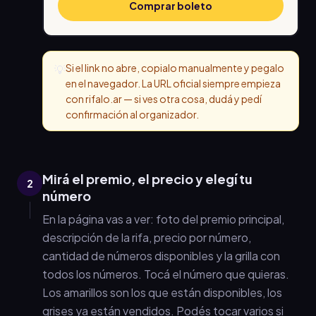
Comprar boleto
Si el link no abre, copialo manualmente y pegalo
💡
en el navegador. La URL oficial siempre empieza
con rifalo.ar — si ves otra cosa, dudá y pedí
confirmación al organizador.
Mirá el premio, el precio y elegí tu
2
número
En la página vas a ver: foto del premio principal,
descripción de la rifa, precio por número,
cantidad de números disponibles y la grilla con
todos los números. Tocá el número que quieras.
Los amarillos son los que están disponibles, los
grises ya están vendidos. Podés tocar varios si