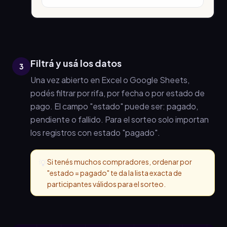
Filtrá y usá los datos
3
Una vez abierto en Excel o Google Sheets,
podés filtrar por rifa, por fecha o por estado de
pago. El campo "estado" puede ser: pagado,
pendiente o fallido. Para el sorteo solo importan
los registros con estado "pagado".
Si tenés muchos compradores, ordenar por
💡
"estado = pagado" te da la lista exacta de
participantes válidos para el sorteo.