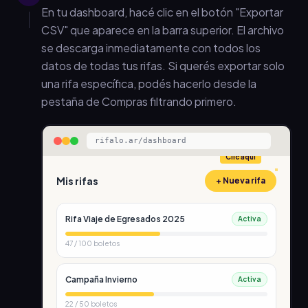
En tu dashboard, hacé clic en el botón "Exportar
CSV" que aparece en la barra superior. El archivo
se descarga inmediatamente con todos los
datos de todas tus rifas. Si querés exportar solo
una rifa específica, podés hacerlo desde la
pestaña de Compras filtrando primero.
rifalo.ar/dashboard
Clic aquí
Mis rifas
+ Nueva rifa
Rifa Viaje de Egresados 2025
Activa
47
/
100
boletos
Campaña Invierno
Activa
22
/
50
boletos