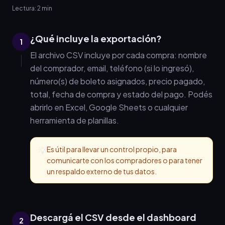
Lectura:
2
min
¿Qué incluye la exportación?
1
El archivo CSV incluye por cada compra: nombre
del comprador, email, teléfono (si lo ingresó),
número(s) de boleto asignados, precio pagado,
total, fecha de compra y estado del pago. Podés
abrirlo en Excel, Google Sheets o cualquier
herramienta de planillas.
Es útil para llevar un control propio, para
💡
comunicarte con los compradores o para tener
un respaldo externo de tus datos.
Descargá el CSV desde el dashboard
2