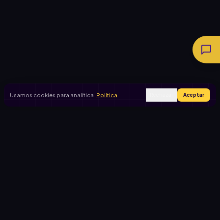
Usamos cookies para analítica.
Política
Rechazar
Aceptar
Ingresar
Registrarse
PRODUCTO
CASOS DE USO
Inicio
Cooperadora escolar
Rifas activas
Viaje de egresados
Rifalo Pro
Club de fútbol
Calculadora
Jardín de infantes