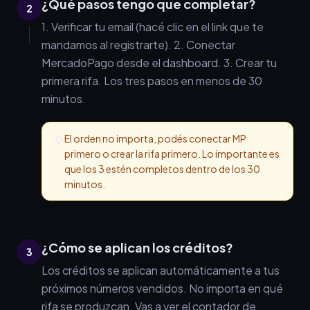
¿Qué pasos tengo que completar?
2
1. Verificar tu email (hacé clic en el link que te
mandamos al registrarte). 2. Conectar
MercadoPago desde el dashboard. 3. Crear tu
primera rifa. Los tres pasos en menos de 30
minutos.
El orden no importa, podés conectar MP
💡
primero o crear la rifa primero. Lo importante es
que los 3 estén completos dentro de los 30
minutos.
¿Cómo se aplican los créditos?
3
Los créditos se aplican automáticamente a tus
próximos números vendidos. No importa en qué
rifa se produzcan. Vas a ver el contador de