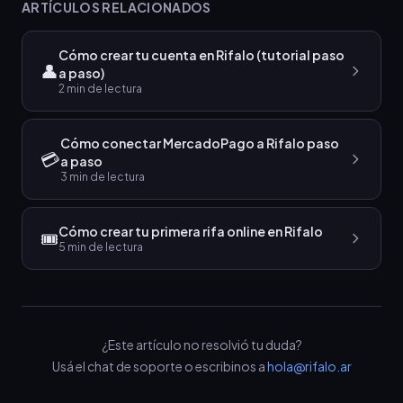
ARTÍCULOS RELACIONADOS
Cómo crear tu cuenta en Rifalo (tutorial paso
👤
a paso)
2
min de lectura
Cómo conectar MercadoPago a Rifalo paso
💳
a paso
3
min de lectura
Cómo crear tu primera rifa online en Rifalo
🎟️
5
min de lectura
¿Este artículo no resolvió tu duda?
Usá el chat de soporte o escribinos a
hola@rifalo.ar