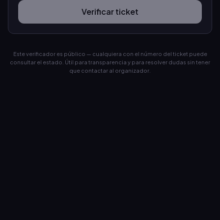
Verificar ticket
Este verificador es público — cualquiera con el número del ticket puede
consultar el estado. Útil para transparencia y para resolver dudas sin tener
que contactar al organizador.