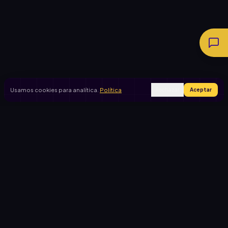
Usamos cookies para analítica.
Política
Rechazar
Aceptar
Ingresar
Registrarse
PRODUCTO
CASOS DE USO
Inicio
Cooperadora escolar
Rifas activas
Viaje de egresados
Rifalo Pro
Club de fútbol
Calculadora
Jardín de infantes