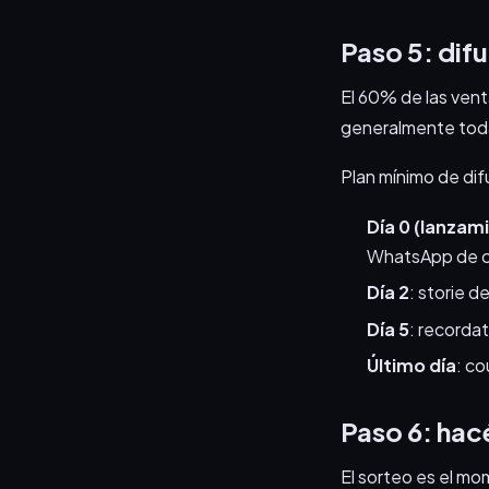
Paso 5: difu
El 60% de las venta
generalmente toda l
Plan mínimo de dif
Día 0 (lanzam
WhatsApp de cad
Día 2
: storie 
Día 5
: recordat
Último día
: c
Paso 6: hac
El sorteo es el mom