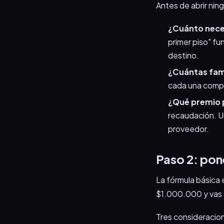
Antes de abrir nin
¿Cuánto nece
primer piso" fu
destino.
¿Cuántas fami
cada una compr
¿Qué premio
recaudación. U
proveedor.
Paso 2: pon
La fórmula básica 
$1.000.000 y vas 
Tres consideracio