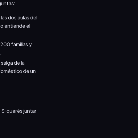
guntas:
las dos aulas del
do entiende el
 200 familias y
.
salga de la
odoméstico de un
. Si querés juntar