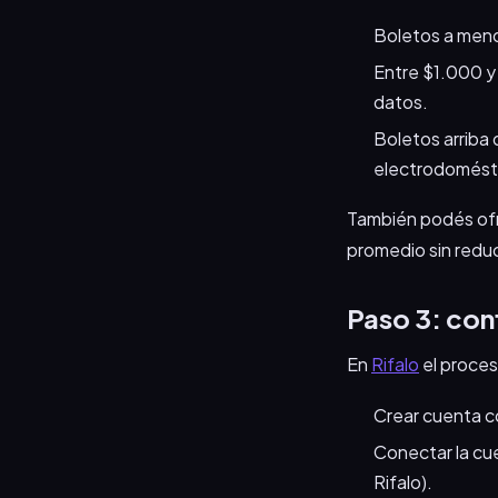
Boletos a meno
Entre $1.000 y
datos.
Boletos arriba 
electrodomést
También podés of
promedio sin reduc
Paso 3: conf
En
Rifalo
el proces
Crear cuenta co
Conectar la cu
Rifalo).