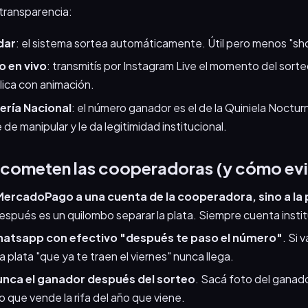
transparencia:
dar
: el sistema sortea automáticamente. Útil pero menos "sh
o en vivo
: transmitís por Instagram Live el momento del sorte
lica con animación.
ería Nacional
: el número ganador es el de la Quiniela Noctur
e de manipular y le da legitimidad institucional.
 cometen las cooperadoras (y cómo evi
ercadoPago a una cuenta de la cooperadora, sino a la p
espués es un quilombo separar la plata. Siempre cuenta instit
hatsapp con efectivo "después te paso el número"
. Si 
a plata "que ya te traen el viernes" nunca llega.
nca el ganador después del sorteo
. Sacá foto del ganado
lo que vende la rifa del año que viene.