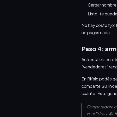
Cargar nombre d
Listo: te queda
No hay costo fijo:
no pagás nada.
Paso 4: arm
Acá está el secre
"vendedores" reca
En Rifalo podés ge
comparte SU link e
cuánto. Esto gener
Cooperadora es
vendidos a $1.