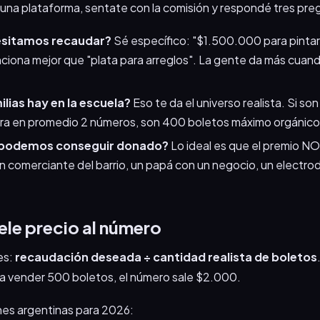
guna plataforma, sentate con la comisión y respondé tres pre
sitamos recaudar?
Sé específico: "$1.500.000 para pintar 
nciona mejor que "plata para arreglos". La gente da más cuan
lias hay en la escuela?
Eso te da el universo realista. Si son
a en promedio 2 números, son 400 boletos máximo orgánico
 podemos conseguir donado?
Lo ideal es que el premio NO 
n comerciante del barrio, un papá con un negocio, un electr
ele precio al número
es:
recaudación deseada ÷ cantidad realista de boletos
a vender 500 boletos, el número sale $2.000.
nes argentinas para 2026: