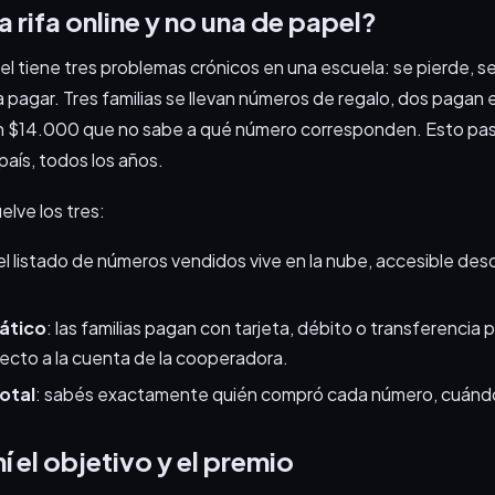
 rifa online y no una de papel?
pel tiene tres problemas crónicos en una escuela: se pierde, s
a pagar. Tres familias se llevan números de regalo, dos pagan 
n $14.000 que no sabe a qué número corresponden. Esto pas
aís, todos los años.
elve los tres:
 el listado de números vendidos vive en la nube, accesible des
ático
: las familias pagan con tarjeta, débito o transferenci
recto a la cuenta de la cooperadora.
otal
: sabés exactamente quién compró cada número, cuándo
ní el objetivo y el premio