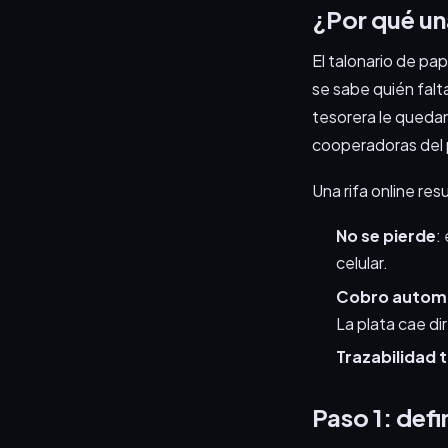
¿Por qué una
El talonario de pa
se sabe quién falt
tesorera le queda
cooperadoras del p
Una rifa online resu
No se pierde
:
celular.
Cobro autom
La plata cae di
Trazabilidad t
Paso 1: defi