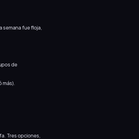
ra semana fue floja,
rupos de
ó más).
ifa. Tres opciones,