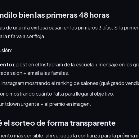
ndilo bien las primeras 48 horas
s de una rifa exitosa pasan en los primeros 3 días. Si la prime
a rifa va a ser floja.
usión:
iento)
: post en el Instagram de la escuela + mensaje en los g
a salón + email a las familias.
de Instagram mostrando el ranking de salones (qué grado vendi
orio mostrando cuánto falta para llegar al objetivo.
ountdown urgente + el premio en imagen.
é el sorteo de forma transparente
ento más sensible: ahí se juega la confianza para la próxima r