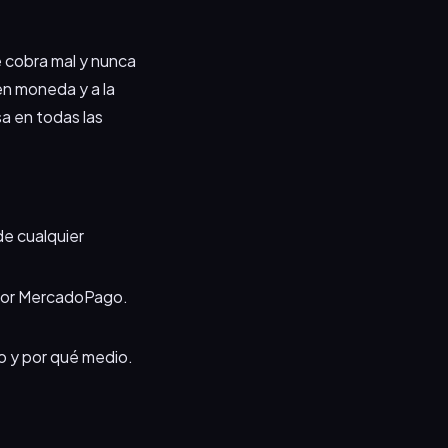
e cobra mal y nunca
en moneda y a la
a en todas las
de cualquier
a por MercadoPago.
 y por qué medio.