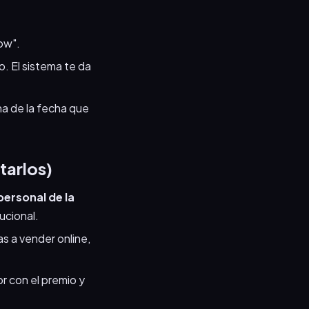
ow".
o. El sistema te da
na de la fecha que
tarlos)
ersonal de la
ucional.
vas a vender online,
r con el premio y