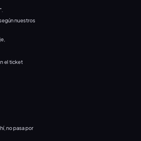
".
 según nuestros
je,
 el ticket
hí, no pasa por