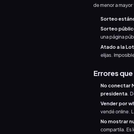
de menor a mayor 
Sorteo están
Sorteo públic
una página púb
Atado a la Lot
elijas. Imposibl
Errores que
No conectar M
presidenta
. D
Vender por w
vendé online. L
No mostrar nu
compartila. Es 