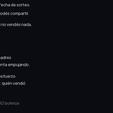
 fecha de sorteo.
odés compartir.
Si no vendés nada,
padres
denta empujando.
 esfuerzo
: quién vendió
80 boletos