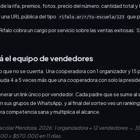
e la rifa, premios, fotos, precio del número, cantidad total y
 una URL pública del tipo
que p
rifalo.ar/r/tu-escuela/123
 Rifalo cobra un cargo por servicio sobre las ventas exitosas. 
á el equipo de vendedores
to que no se cuenta. Una cooperadora con 1 organizador y 15 
uda 4 a 5 veces más que una cooperadora con solo la presi
nerar un link único por vendedor. Cada padre que se sume al
n sus grupos de WhatsApp, y al final del sorteo ves un ranking
a competencia sana y multiplica el alcance.
colar Mendoza, 2026: 1 organizadora + 12 vendedores → 3
500 = $570.000 en 11 días.