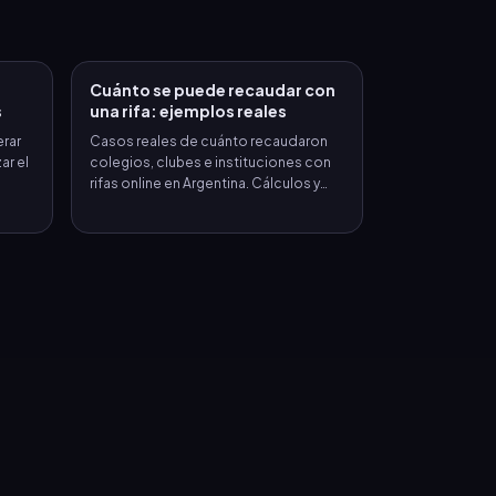
Cuánto se puede recaudar con
s
una rifa: ejemplos reales
erar
Casos reales de cuánto recaudaron
ar el
colegios, clubes e instituciones con
.
rifas online en Argentina. Cálculos y
estrategias.