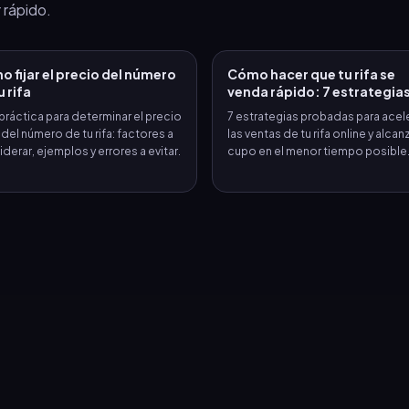
 rápido.
 fijar el precio del número
Cómo hacer que tu rifa se
u rifa
venda rápido: 7 estrategia
práctica para determinar el precio
7 estrategias probadas para acel
 del número de tu rifa: factores a
las ventas de tu rifa online y alcanz
derar, ejemplos y errores a evitar.
cupo en el menor tiempo posible