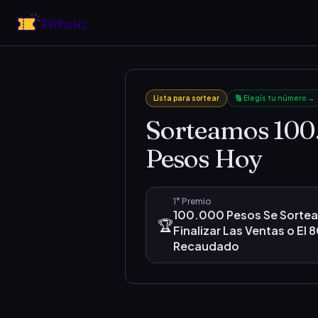
Lista para sortear
🔢 Elegís tu número →
Sorteamos 100
Pesos Hoy
1°
Premio
100.000 Pesos Se Sortea
🏆
Finalizar Las Ventas o El 
Recaudado