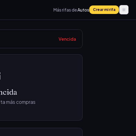
Más rifas de
Autos
Crear mi rifa
Vencida
⏰
ncida
epta más compras