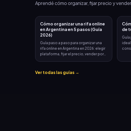
Aprendé cómo organizar, fijar precio y vender
Cómo organizar una rifa online
Cómo
en Argentina en 5 pasos (Guía
de t
2026)
Guía 
Guía paso a paso para organizar una
ideal
rifa online en Argentina en 2026: elegir
consi
plataforma, fijar el precio, vender por
WhatsApp, cobrar con MercadoPago y
sortear en vivo. Tiempo estimado: 2
minutos.
Ver todas las guías →