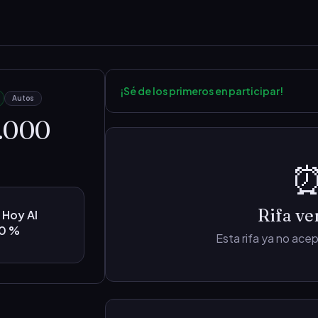
¡Sé de los primeros en participar!
Autos
.000
Rifa ve
 Hoy Al
80 %
Esta rifa ya no ac