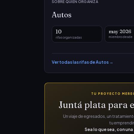
SOBRE QUIEN ORGANIZA
Autos
10
may 2026
miembro desde
rifas organizadas
Ver todas las rifas de
Autos
→
TU PROYECTO MEREC
Juntá plata para e
Un viaje de egresados, un tratamiento
tu emprendim
Sea lo que sea, con una 