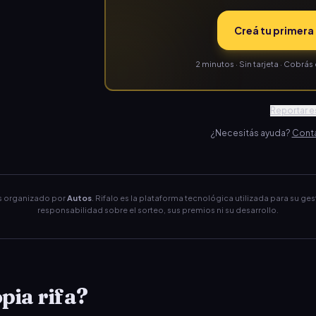
Creá tu primera 
2 minutos · Sin tarjeta · Cobr
Reportar es
¿Necesitás ayuda?
Conta
es organizado por
Autos
. Rifalo es la plataforma tecnológica utilizada para su ges
responsabilidad sobre el sorteo, sus premios ni su desarrollo.
pia rifa?