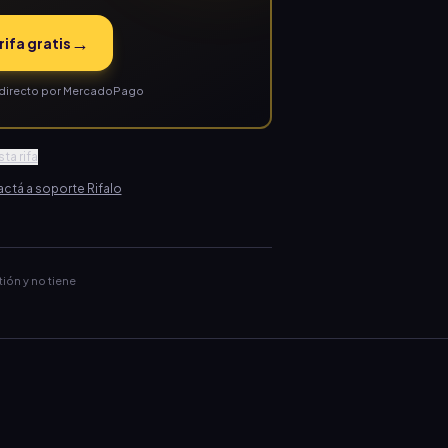
→
rifa gratis
ás directo por MercadoPago
ta rifa
ctá a soporte Rifalo
tión y no tiene