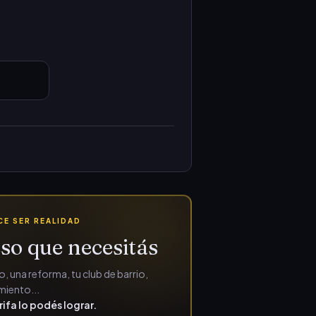
E SER REALIDAD
so que necesitás
, una reforma, tu club de barrio,
iento...
rifa lo podés lograr.