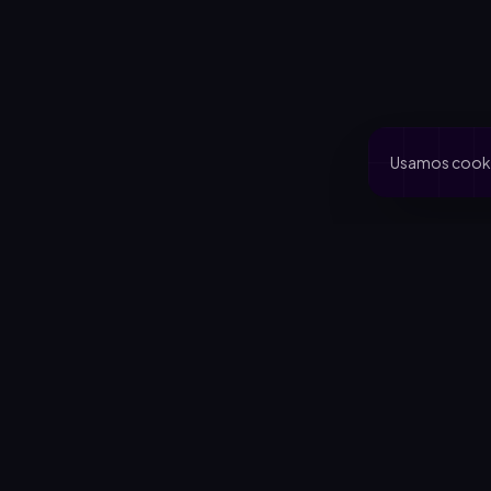
Usamos cookie
PRODUCTO
CA
Inicio
Coo
Rifas activas
Via
Rifalo Pro
Clu
Calculadora
Jard
Cómo funciona
Cau