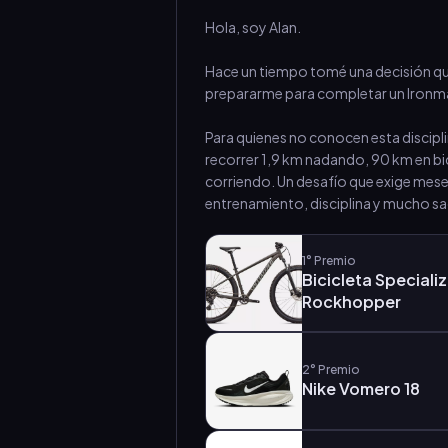
Hola, soy Alan.
Hace un tiempo tomé una decisión que
prepararme para completar un Ironm
Para quienes no conocen esta disciplin
recorrer 1,9 km nadando, 90 km en bic
corriendo. Un desafío que exige mese
entrenamiento, disciplina y mucho sac
1°
Premio
Bicicleta Speciali
Rockhopper
2°
Premio
Nike Vomero 18