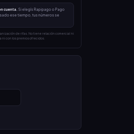
en cuenta.
Si elegís Rapipago o Pago
 Pasado ese tiempo, tus números se
ganización de rifas. No tiene relación comercial ni
a ni con los premios ofrecidos.