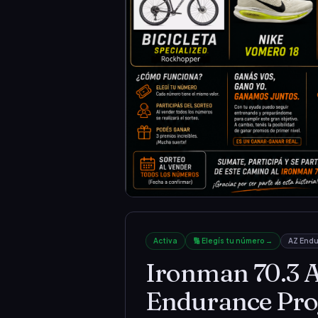
Activa
🔢 Elegís tu número →
AZ Endu
Ironman 70.3 
Endurance Pro