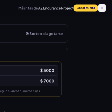
Más rifas de
AZ Endurance Project
Crear mi rifa
🎯 Sorteo al agotarse
$ 3000
$ 7000
según cuántos números elijas.