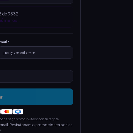
6 de 9332
 números →
mail *
ar
és pagar como invitado con tu tarjeta.
mail. Revisá spam o promociones por las
.