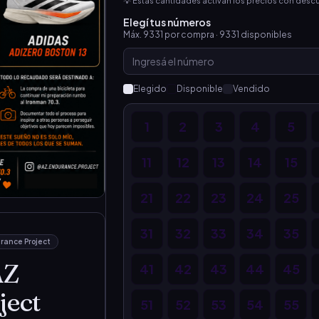
💡 Estas cantidades activan los precios con desc
Elegí tus números
Máx.
9331
por compra ·
9331
disponibles
Elegido
Disponible
Vendido
1
2
3
4
5
11
12
13
14
15
21
22
23
24
25
31
32
33
34
35
rance Project
AZ
41
42
43
44
45
ject
51
52
53
54
55