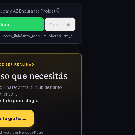
dar a AZ Endurance Project 👇
sApp
Copiar link
https://www.rifalo.ar/s/68a9a72d?utm_source=copy_link&utm_medium=share&utm_campaign=rifa_68a9a72d-9e10-4f5c-a3ff-2ad40473db49
E SER REALIDAD
so que necesitás
, una reforma, tu club de barrio,
iento...
rifa lo podés lograr.
→
rifa gratis
ás directo por MercadoPago