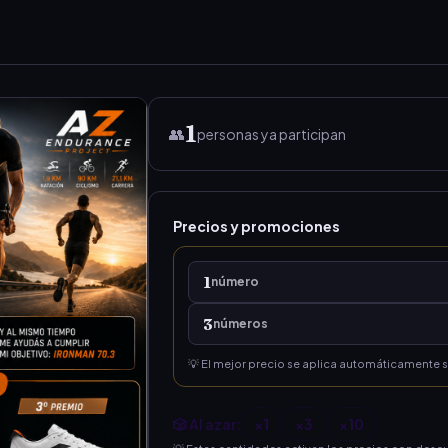
1
👥
personas ya participan
Precios y promociones
1
número
3
número
s
💡 El mejor precio se aplica automáticamente 
🎲 Al azar:
×
1
×
3
×
10