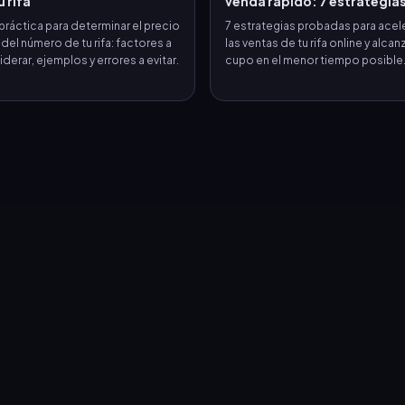
u rifa
venda rápido: 7 estrategia
práctica para determinar el precio
7 estrategias probadas para acel
 del número de tu rifa: factores a
las ventas de tu rifa online y alcanz
derar, ejemplos y errores a evitar.
cupo en el menor tiempo posible