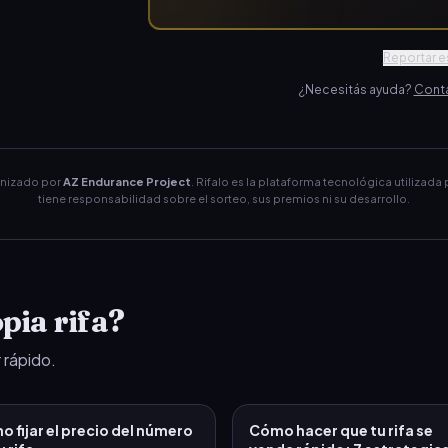
Reportar es
¿Necesitás ayuda?
Conta
anizado por
AZ Endurance Project
. Rifalo es la plataforma tecnológica utilizada 
tiene responsabilidad sobre el sorteo, sus premios ni su desarrollo.
pia rifa?
 rápido.
 fijar el precio del número
Cómo hacer que tu rifa se