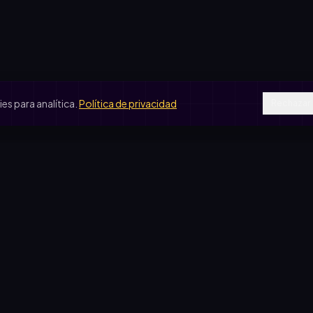
s para analítica.
Política de privacidad
Rechazar
SOS DE USO
COMPARATIVAS
peradora escolar
vs. rifa tradicional
je de egresados
vs. Google Forms
b de fútbol
vs. Excel
ín de infantes
sas solidarias