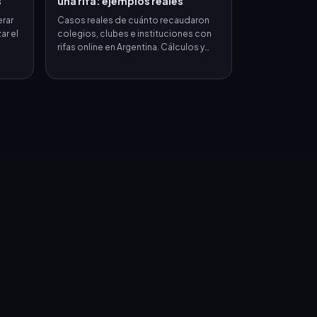
s
una rifa: ejemplos reales
erar
Casos reales de cuánto recaudaron
ar el
colegios, clubes e instituciones con
.
rifas online en Argentina. Cálculos y
estrategias.