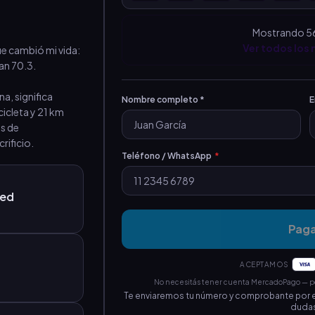
Mostrando 5
Ver todos los
 cambió mi vida: 
an 70.3.
a, significa 
Nombre completo *
E
icleta y 21 km 
s de 
rificio.
Teléfono / WhatsApp
*
zed
Pag
ACEPTAMOS
No necesitás tener cuenta MercadoPago — pod
Te enviaremos tu número y comprobante por e
dudas