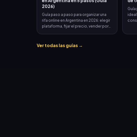
en Argentina en 5 pasos (Guía
de t
2026)
Guía 
Guía paso a paso para organizar una
ideal
rifa online en Argentina en 2026: elegir
consi
plataforma, fijar el precio, vender por
WhatsApp, cobrar con MercadoPago y
sortear en vivo. Tiempo estimado: 2
minutos.
Ver todas las guías →