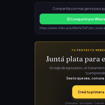
Compartila con más gente para ayu
Compartir por What
TU PROYECTO MEREC
Juntá plata para e
Un viaje de egresados, un tratamiento
tu emprendim
Sea lo que sea, con una 
Creá tu primera 
2 minutos · Sin tarjeta · Cobr