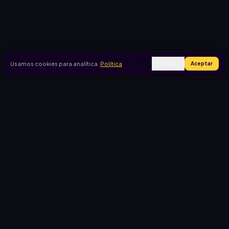
477
478
479
480
481
482
483
484
485
486
487
488
489
490
491
492
493
494
495
496
497
Usamos cookies para analítica.
Política
Rechazar
Aceptar
498
499
500
Ingresar
Registrarse
PRODUCTO
CASOS DE USO
Inicio
Cooperadora escolar
Rifas activas
Viaje de egresados
Rifalo Pro
Club de fútbol
Calculadora
Jardín de infantes
Cómo funciona
Causas solidarias
Blog
Comportamiento del