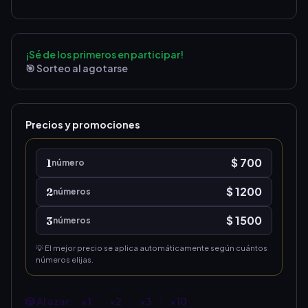
¡Sé de los primeros en participar!
🎯 Sorteo al agotarse
Precios y promociones
$ 700
1
número
$ 1200
2
número
s
$ 1500
3
número
s
💡 El mejor precio se aplica automáticamente según cuántos
números elijas.
🎲 Al azar:
×
1
×
2
×
3
×
10