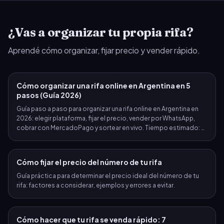
288
289
290
291
292
293
294
295
296
297
298
299
300
301
¿Vas a organizar tu propia rifa?
Aprendé cómo organizar, fijar precio y vender rápido.
302
303
304
305
306
307
308
309
310
311
312
313
314
315
Cómo organizar una rifa online en Argentina en 5
pasos (Guía 2026)
316
317
318
319
320
321
322
Guía paso a paso para organizar una rifa online en Argentina en
2026: elegir plataforma, fijar el precio, vender por WhatsApp,
323
324
325
326
327
328
329
cobrar con MercadoPago y sortear en vivo. Tiempo estimado: 2
minutos.
330
331
332
333
334
335
336
Cómo fijar el precio del número de tu rifa
337
338
339
340
341
342
343
Guía práctica para determinar el precio ideal del número de tu
rifa: factores a considerar, ejemplos y errores a evitar.
344
345
346
347
348
349
350
Cómo hacer que tu rifa se venda rápido: 7