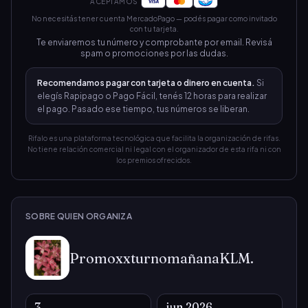
ACEPTAMOS
No necesitás tener cuenta MercadoPago — podés pagar como invitado
106
107
108
109
110
111
112
con tu tarjeta.
Te enviaremos tu número y comprobante por email. Revisá
spam o promociones por las dudas.
113
114
115
116
117
118
119
Recomendamos pagar con tarjeta o dinero en cuenta.
Si
elegís Rapipago o Pago Fácil, tenés 12 horas para realizar
120
121
122
123
124
125
126
el pago. Pasado ese tiempo, tus números se liberan.
127
128
129
130
131
132
133
Rifalo es una plataforma tecnológica que facilita la organización de rifas.
No tiene relación comercial ni legal con el organizador de esta rifa ni con
los premios ofrecidos.
134
135
136
137
138
139
140
141
142
143
144
145
146
147
SOBRE QUIEN ORGANIZA
148
149
150
151
152
153
154
PromoxxturnomañanaKLM.
155
156
157
158
159
160
161
3
162
163
164
165
166
167
168
jun 2026