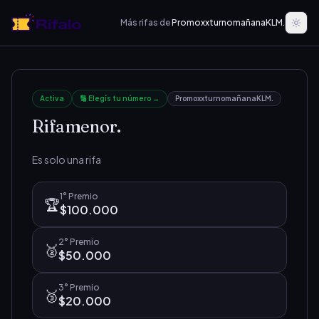
Más rifas de
PromoxxturnomañanaKLM.
Activa
🔢 Elegís tu número →
PromoxxturnomañanaKLM.
Rifamenor.
Es solo una rifa
1°
Premio
🏆
$100.000
2°
Premio
🥈
$50.000
3°
Premio
🥉
$20.000