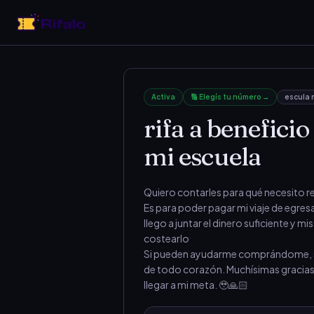
Activa
🔢 Elegís tu número →
escula 
rifa a beneficio
mi escuela
Quiero contarles para qué necesito re
Es para poder pagar mi viaje de egres
llego a juntar el dinero suficiente y m
costearlo
Si pueden ayudarme comprándome, se
de todo corazón. Muchísimas gracias
llegar a mi meta. 🥹🙏🏻