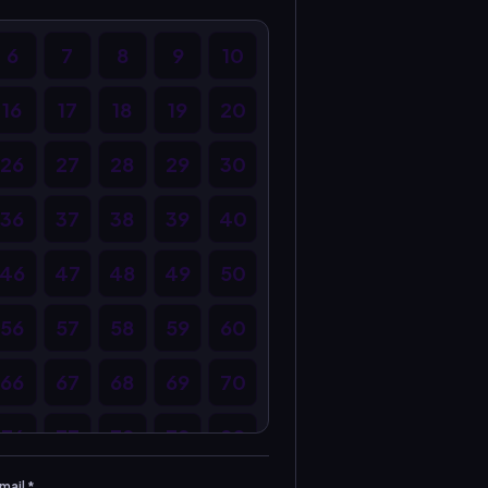
6
7
8
9
10
16
17
18
19
20
26
27
28
29
30
36
37
38
39
40
46
47
48
49
50
56
57
58
59
60
66
67
68
69
70
76
77
78
79
80
mail *