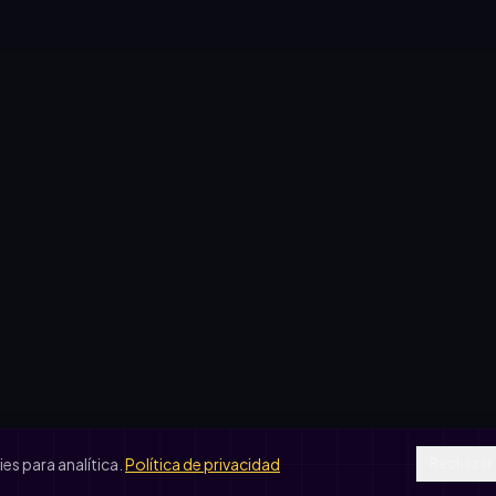
441
442
443
444
445
451
452
453
454
455
461
462
463
464
465
471
472
473
474
475
481
482
483
484
485
491
492
493
494
495
s para analítica.
Política de privacidad
Rechazar