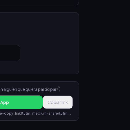
176
177
178
179
180
186
187
188
189
190
196
197
198
199
200
206
207
208
209
210
216
217
218
219
220
226
227
228
229
230
236
237
238
239
240
lguien que quiera participar 👇
sApp
Copiar link
246
247
248
249
250
https://www.rifalo.ar/s/0ebd8cc5?utm_source=copy_link&utm_medium=share&utm_campaign=rifa_0ebd8cc5-086f-443c-aea6-a15cba2ba083
256
257
258
259
260