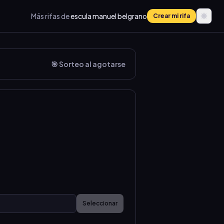
Más rifas de
escula manuel belgrano
Crear mi rifa
🎯 Sorteo al agotarse
Seleccionar