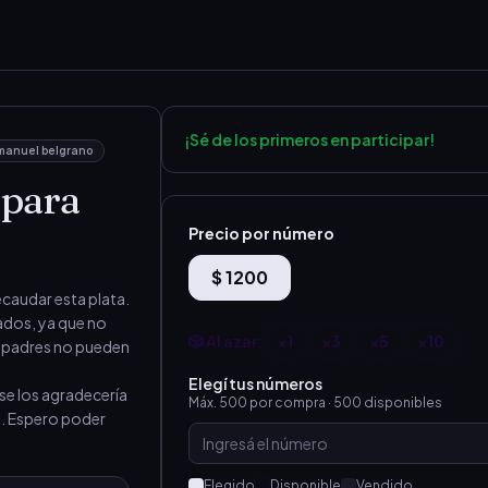
¡Sé de los primeros en participar!
manuel belgrano
 para
Precio por número
$ 1200
caudar esta plata. 
ados, ya que no 
🎲 Al azar:
×
1
×
3
×
5
×
10
is padres no pueden 
Elegí tus números
 los agradecería 
Máx.
500
por compra ·
500
disponibles
. Espero poder 
Elegido
Disponible
Vendido