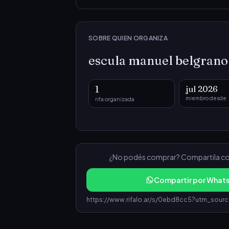
171
172
173
174
175
181
182
183
184
185
SOBRE QUIEN ORGANIZA
191
192
193
194
195
escula manuel belgrano
201
202
203
204
205
1
jul 2026
miembro desde
rifa organizada
211
212
213
214
215
221
222
223
224
225
231
232
233
234
235
¿No podés comprar? Compartila con a
Compartir por What
241
242
243
244
245
251
252
253
254
255