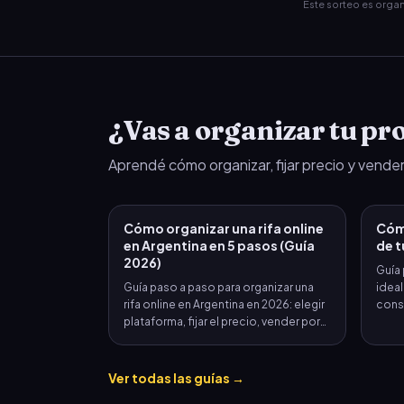
Este sorteo es orga
¿Vas a organizar tu pro
Aprendé cómo organizar, fijar precio y vender
Cómo organizar una rifa online
Cómo
en Argentina en 5 pasos (Guía
de t
2026)
Guía 
Guía paso a paso para organizar una
ideal
rifa online en Argentina en 2026: elegir
consi
plataforma, fijar el precio, vender por
WhatsApp, cobrar con MercadoPago y
sortear en vivo. Tiempo estimado: 2
minutos.
Ver todas las guías →