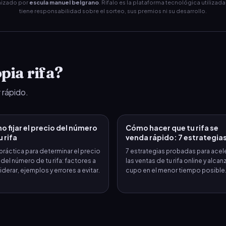
nizado por
escula manuel belgrano
351
. Rifalo es la plataforma tecnológica utilizada
352
353
354
355
tiene responsabilidad sobre el sorteo, sus premios ni su desarrollo.
361
362
363
364
365
371
372
373
374
375
pia rifa?
381
382
383
384
385
 rápido.
391
392
393
394
395
 fijar el precio del número
Cómo hacer que tu rifa se
401
402
403
404
405
u rifa
venda rápido: 7 estrategia
práctica para determinar el precio
7 estrategias probadas para acel
411
412
413
414
415
 del número de tu rifa: factores a
las ventas de tu rifa online y alcanz
derar, ejemplos y errores a evitar.
cupo en el menor tiempo posible
421
422
423
424
425
431
432
433
434
435