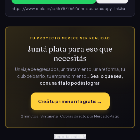
https://www.rifalo.ar/s/35987266?utm_source=copy_link&utm_medium=share&utm_campaign=rifa_35987266-bd3b-4175-9b49-ee4a74860c8a
TU PROYECTO MERECE SER REALIDAD
Juntá plata para eso que
necesitás
Un viaje de egresados, un tratamiento, una reforma, tu
club de barrio, tu emprendimiento...
Sea lo que sea,
con una rifa lo podés lograr.
→
Creá tu primera rifa gratis
2 minutos · Sin tarjeta · Cobrás directo por MercadoPago
Reportar esta rifa