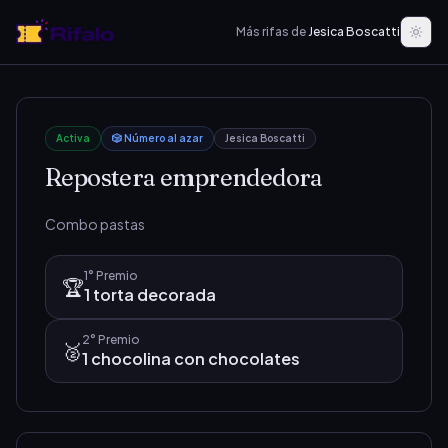
Más rifas de
Jesica Boscatti
Activa
🎲 Número al azar
Jesica Boscatti
Repostera emprendedora
Combo pastas
1°
Premio
🏆
1 torta decorada
2°
Premio
🥈
1 chocolina con chocolates