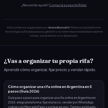
¿Necesitás ayuda?
Contactá a soporte Rifalo
Este sorteo es organizado por
Jesica Boscatti
. Rifalo es la plataforma
tecnológica utilizada para su gestión y no tiene responsabilidad sobre el
sorteo, sus premios ni su desarrollo.
¿Vas a organizar tu propia rifa?
Aprendé cómo organizar, fijar precio y vender rápido.
Cómo organizar una rifa online en Argentina en 5
pasos (Guía 2026)
Guía paso a paso para organizar una rifa online en Argentina en
2026: elegir plataforma, fijar el precio, vender por WhatsApp,
cobrar con MercadoPago y sortear en vivo. Tiempo estimado: 2