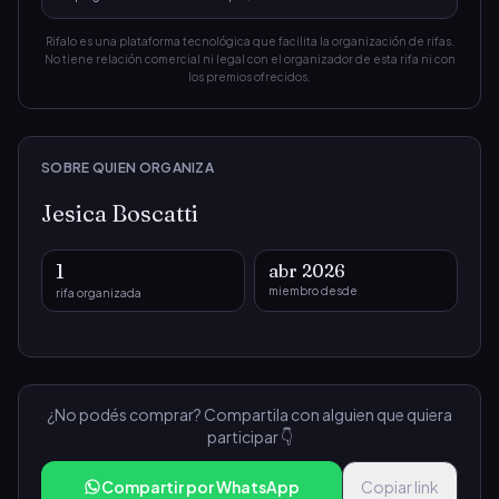
Rifalo es una plataforma tecnológica que facilita la organización de rifas.
No tiene relación comercial ni legal con el organizador de esta rifa ni con
los premios ofrecidos.
SOBRE QUIEN ORGANIZA
Jesica Boscatti
1
abr 2026
miembro desde
rifa organizada
¿No podés comprar? Compartila con alguien que quiera
participar 👇
Compartir por WhatsApp
Copiar link