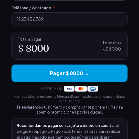
Teléfono / WhatsApp
*
Total a pagar
1
número
$ 8000
×
$ 8000
Pagar $ 8000 →
ACEPTAMOS
No necesitás tener cuenta MercadoPago — podés pagar como invitado
con tu tarjeta.
Te enviaremos tu número y comprobante por email. Revisá
spam o promociones por las dudas.
Recomendamos pagar con tarjeta o dinero en cuenta.
Si
elegís Rapipago o Pago Fácil, tenés 12 horas para realizar
el pago. Pasado ese tiempo, tus números se liberan.