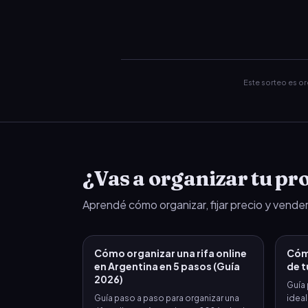
Este sorteo es o
¿Vas a organizar tu pro
Aprendé cómo organizar, fijar precio y vender
Cómo organizar una rifa online
Cómo
en Argentina en 5 pasos (Guía
de t
2026)
Guía 
Guía paso a paso para organizar una
ideal