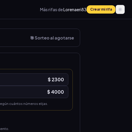
Más rifas de
Lorenaeri83
Crear mi rifa
🎯 Sorteo al agotarse
$ 2300
$ 4000
según cuántos números elijas.
uento.