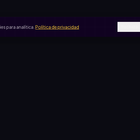
511
512
513
514
515
521
522
523
524
525
s para analítica.
Política de privacidad
Rechazar
531
532
533
534
535
541
542
543
544
545
551
552
553
554
555
SOS DE USO
COMPARATIVAS
561
562
563
564
565
peradora escolar
vs. rifa tradicional
je de egresados
vs. Google Forms
571
572
573
574
575
b de fútbol
vs. Excel
ín de infantes
581
582
583
584
585
sas solidarias
591
592
593
594
595