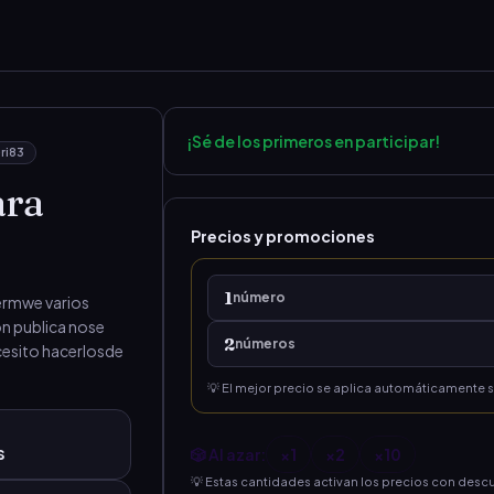
¡Sé de los primeros en participar!
ri83
ara
Precios y promociones
1
número
ermwe varios 
n publica nose 
2
número
s
esito hacerlosde 
💡 El mejor precio se aplica automáticamente 
s
🎲 Al azar:
×
1
×
2
×
10
💡 Estas cantidades activan los precios con desc