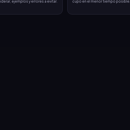
derar, ejemplos y errores a evitar.
cupo en el menor tiempo posible
421
422
423
424
425
431
432
433
434
435
441
442
443
444
445
451
452
453
454
455
461
462
463
464
465
471
472
473
474
475
481
482
483
484
485
491
492
493
494
495
501
502
503
504
505