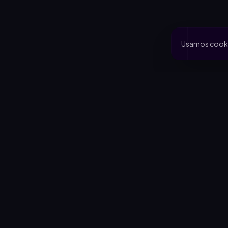
Usamos cookie
PRODUCTO
CA
Inicio
Coo
Rifas activas
Via
Rifalo Pro
Clu
Calculadora
Jard
Cómo funciona
Cau
Blog
Comportamiento del comprador