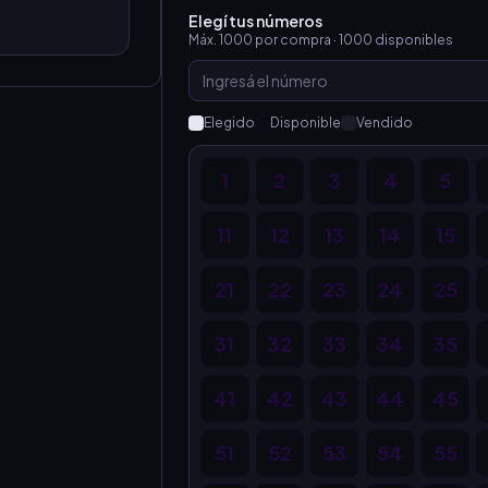
Elegí tus números
Máx.
1000
por compra ·
1000
disponibles
Elegido
Disponible
Vendido
1
2
3
4
5
11
12
13
14
15
21
22
23
24
25
31
32
33
34
35
41
42
43
44
45
51
52
53
54
55