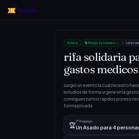
Activa
🔢 Elegís tu número →
Lorenae
rifa solidaria p
gastos medicos
surgio un evento la cual necesito hac
estudios de forma urgene en la gestio
consiguen turnos rapidos poreso nec
forma privada
1°
Premio
🏆
Un Asado para 4 persona