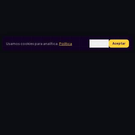
Usamos cookies para analítica.
Política
Rechazar
Aceptar
Ingresar
Registrarse
PRODUCTO
CASOS DE USO
Inicio
Cooperadora escolar
Rifas activas
Viaje de egresados
Rifalo Pro
Club de fútbol
Calculadora
Jardín de infantes
Cómo funciona
Causas solidarias
Blog