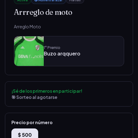
Activa
🎲 Número al azar
Matias
Arrreglo de moto
Arreglo Moto
1°
Premio
Buzo arqquero
¡Sé de los primeros en participar!
🎯 Sorteo al agotarse
Precio por número
$ 500