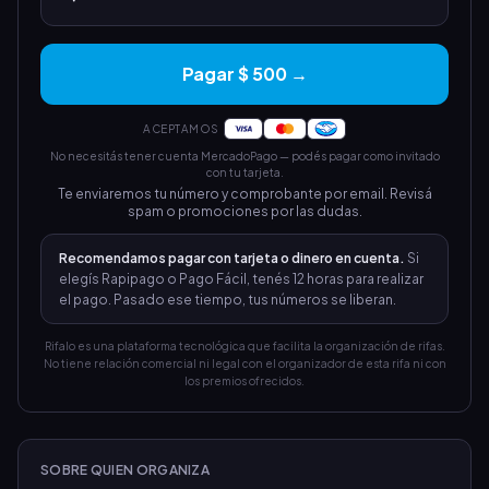
Pagar $ 500 →
ACEPTAMOS
No necesitás tener cuenta MercadoPago — podés pagar como invitado
con tu tarjeta.
Te enviaremos tu número y comprobante por email. Revisá
spam o promociones por las dudas.
Recomendamos pagar con tarjeta o dinero en cuenta.
Si
elegís Rapipago o Pago Fácil, tenés 12 horas para realizar
el pago. Pasado ese tiempo, tus números se liberan.
Rifalo es una plataforma tecnológica que facilita la organización de rifas.
No tiene relación comercial ni legal con el organizador de esta rifa ni con
los premios ofrecidos.
SOBRE QUIEN ORGANIZA