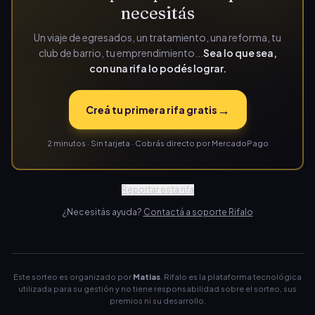
necesitás
Un viaje de egresados, un tratamiento, una reforma, tu
club de barrio, tu emprendimiento...
Sea lo que sea,
con una rifa lo podés lograr.
→
Creá tu primera rifa gratis
2 minutos · Sin tarjeta · Cobrás directo por MercadoPago
Reportar esta rifa
¿Necesitás ayuda?
Contactá a soporte Rifalo
Este sorteo es organizado por
Matias
. Rifalo es la plataforma tecnológica
utilizada para su gestión y no tiene responsabilidad sobre el sorteo, sus
premios ni su desarrollo.