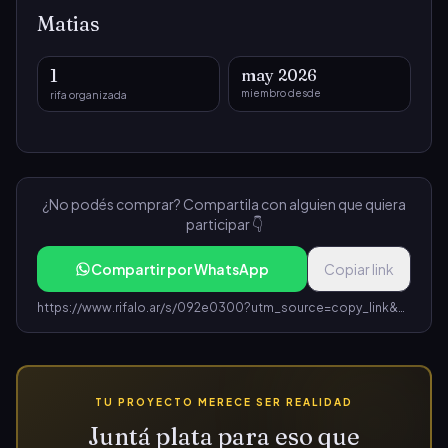
Matias
1
may 2026
miembro desde
rifa organizada
¿No podés comprar? Compartila con alguien que quiera
participar 👇
Compartir por WhatsApp
Copiar link
https://www.rifalo.ar/s/092e0300?utm_source=copy_link&utm_medium=share&utm_campaign=rifa_092e0300-4637-4f9e-87fa-6deb16f8ed19
TU PROYECTO MERECE SER REALIDAD
Juntá plata para eso que