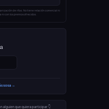
ganización de rifas. No tiene relación comercial ni
a ni con los premios ofrecidos.
sa
ás sosa
→
lguien que quiera participar 👇