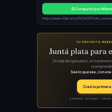
Compartir por What
TU PROYECTO MEREC
Juntá plata para e
Un viaje de egresados, un tratamiento
tu emprendim
Sea lo que sea, con una 
Creá tu primera 
2 minutos · Sin tarjeta · Cobr