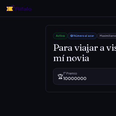
Activa
🎲 Número al azar
Maximiliano
Para viajar a vi
mí novia
1°
Premio
🏆
10000000