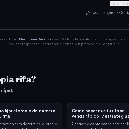
Reportar es
¿Necesitás ayuda?
Conta
ganizado por
Maximiliano Nicolás sosa
. Rifalo es la plataforma tecnológica utiliza
no tiene responsabilidad sobre el sorteo, sus premios ni su desarrollo.
pia rifa?
 rápido.
 fijar el precio del número
Cómo hacer que tu rifa se
u rifa
venda rápido: 7 estrategia
práctica para determinar el precio
7 estrategias probadas para acel