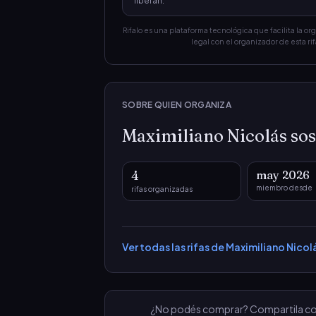
liberan.
Rifalo es una plataforma tecnológica que facilita la or
legal con el organizador de esta rif
SOBRE QUIEN ORGANIZA
Maximiliano Nicolás so
4
may 2026
miembro desde
rifas organizadas
Ver todas las rifas de
Maximiliano Nicol
¿No podés comprar? Compartila con a