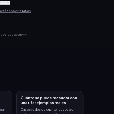
ta rifa
ctá a soporte Rifalo
da para su gestión y
Cuánto se puede recaudar con
s
una rifa: ejemplos reales
erar
Casos reales de cuánto recaudaron