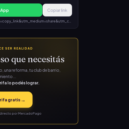
sApp
Copiar link
https://www.rifalo.ar/s/f303633f?utm_source=copy_link&utm_medium=share&utm_campaign=rifa_f303633f-e0ed-49e1-a6d0-750caf9511bf
E SER REALIDAD
so que necesitás
, una reforma, tu club de barrio,
iento...
rifa lo podés lograr.
→
rifa gratis
ás directo por MercadoPago