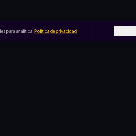
s para analítica.
Política de privacidad
Rechazar
SOS DE USO
COMPARATIVAS
peradora escolar
vs. rifa tradicional
je de egresados
vs. Google Forms
b de fútbol
vs. Excel
ín de infantes
sas solidarias