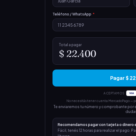
Teléfono / WhatsApp
*
Total a pagar
$ 22.400
Pagar $ 2
ACEPTAMOS
No necesitás tener cuenta MercadoPago — pod
Te enviaremos tu número y comprobante por e
dudas
Recomendamos pagar con tarjeta o dinero 
Fácil, tenés 12 horas para realizar el pago.