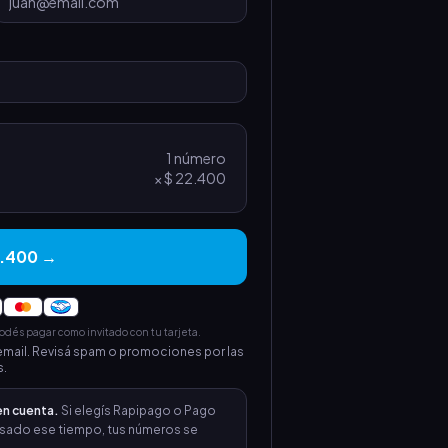
1
número
×
$ 22.400
2.400 →
és pagar como invitado con tu tarjeta.
mail. Revisá spam o promociones por las
.
en cuenta.
Si elegís Rapipago o Pago
 Pasado ese tiempo, tus números se