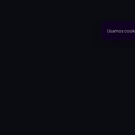
Usamos cookie
PRODUCTO
CA
Inicio
Coo
Rifas activas
Via
Rifalo Pro
Clu
Calculadora
Jard
Cómo funciona
Cau
Blog