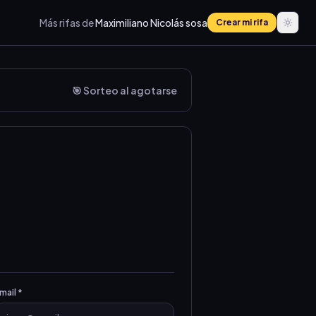
Más rifas de
Maximiliano Nicolás sosa
Crear mi rifa
🎯 Sorteo al agotarse
mail *