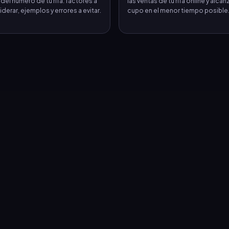
 del número de tu rifa: factores a
las ventas de tu rifa online y alcanz
derar, ejemplos y errores a evitar.
cupo en el menor tiempo posible