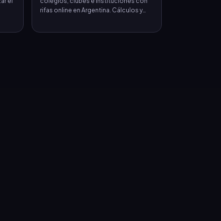
ar el
colegios, clubes e instituciones con
.
rifas online en Argentina. Cálculos y
estrategias.