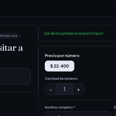
¡Sé de los primeros en participar!
 Nicolás sosa
sitar a
Precio por número
$ 22.400
Cantidad de números
−
1
+
Nombre completo *
E