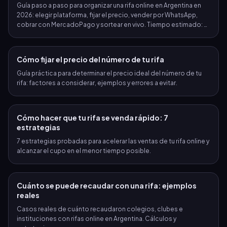
Guía paso a paso para organizar una rifa online en Argentina en
2026: elegir plataforma, fijar el precio, vender por WhatsApp,
309
310
311
312
313
314
315
cobrar con MercadoPago y sortear en vivo. Tiempo estimado: 2
minutos.
316
317
318
319
320
321
322
Cómo fijar el precio del número de tu rifa
323
324
325
326
327
328
329
Guía práctica para determinar el precio ideal del número de tu
rifa: factores a considerar, ejemplos y errores a evitar.
330
331
332
333
334
335
336
Cómo hacer que tu rifa se venda rápido: 7
337
338
339
340
341
342
343
estrategias
7 estrategias probadas para acelerar las ventas de tu rifa online y
344
345
346
347
348
349
350
alcanzar el cupo en el menor tiempo posible.
351
352
353
354
355
356
357
Cuánto se puede recaudar con una rifa: ejemplos
reales
358
359
360
361
362
363
364
Casos reales de cuánto recaudaron colegios, clubes e
instituciones con rifas online en Argentina. Cálculos y
365
366
367
368
369
370
371