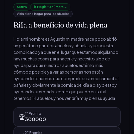
Activa
🔢 Elegís tu número →
Vida plena hogar para los abuelos
Rifa a beneficio de vida plena
Hola mi nombre es Agustín mi madre hace poco abrió 
un geriátrico para los abuelos y abuelas y se no está 
complicado ya que en el lugar que estamos alquilando 
hay muchas cosas para hacerle y necesito algo de 
ayuda para que nuestros abuelos estén lo más 
cómodo posible ya varias personas nos están 
ayudando tenemos que comprarle sus medicamentos 
pañales y obviamente la comida del día a día yo estoy 
ayudando a mi madre con lo que puedo en total 
tenemos 14 abuelos y nos vendría muy bien su ayuda
1°
Premio
🏆
300000
2°
Premio