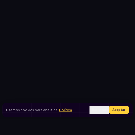
435
436
437
438
439
440
441
442
443
444
445
446
447
448
449
450
451
452
453
454
455
456
457
458
459
460
461
462
463
464
465
466
467
468
469
470
471
472
473
474
475
476
477
478
479
480
481
482
483
Usamos cookies para analítica.
Política
Rechazar
Aceptar
484
485
486
487
488
489
490
491
492
493
494
495
496
497