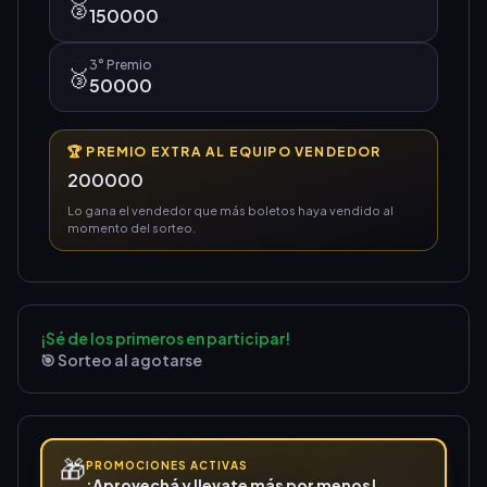
🥈
150000
3°
Premio
🥉
50000
🏆 PREMIO EXTRA AL EQUIPO VENDEDOR
200000
Lo gana el vendedor que más boletos haya vendido al
momento del sorteo.
¡Sé de los primeros en participar!
🎯 Sorteo al agotarse
🎁
PROMOCIONES ACTIVAS
¡Aprovechá y llevate más por menos!