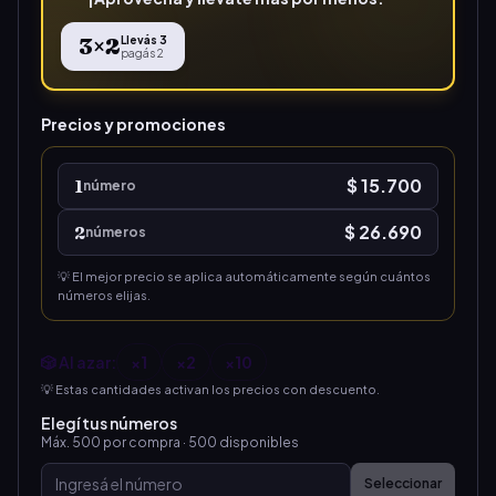
3
×
2
Llevás
3
pagás
2
Precios y promociones
$ 15.700
1
número
$ 26.690
2
número
s
💡 El mejor precio se aplica automáticamente según cuántos
números elijas.
🎲 Al azar:
×
1
×
2
×
10
💡 Estas cantidades activan los precios con descuento.
Elegí tus números
Máx.
500
por compra ·
500
disponibles
Seleccionar