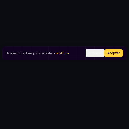
Usamos cookies para analítica.
Política
Rechazar
Aceptar
Ingresar
Registrarse
PRODUCTO
CASOS DE USO
Inicio
Cooperadora escolar
Rifas activas
Viaje de egresados
Rifalo Pro
Club de fútbol
Calculadora
Jardín de infantes