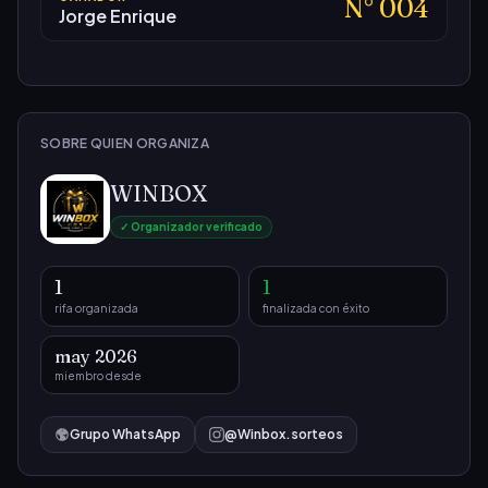
N°
004
Jorge Enrique
SOBRE QUIEN ORGANIZA
WINBOX
✓ Organizador verificado
1
1
rifa organizada
finalizada con éxito
may 2026
miembro desde
Grupo WhatsApp
@
Winbox.sorteos