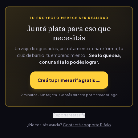
TU PROYECTO MERECE SER REALIDAD
Juntá plata para eso que
necesitás
Un viaje de egresados, un tratamiento, una reforma, tu
club de barrio, tu emprendimiento...
Sea lo que sea,
con una rifa lo podés lograr.
→
Creá tu primera rifa gratis
2 minutos · Sin tarjeta · Cobrás directo por MercadoPago
Reportar esta rifa
¿Necesitás ayuda?
Contactá a soporte Rifalo