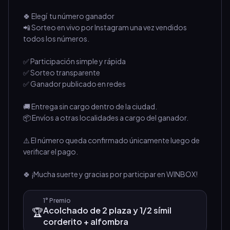
🍀 Elegí  tu número ganador
📲 Sorteo en vivo por Instagram una vez vendidos 
todos los números.
✅ Participación simple y rápida
✅ Sorteo transparente
✅ Ganador publicado en redes
🚚 Entrega sin cargo dentro de la ciudad.
📦 Envíos a otras localidades a cargo del ganador.
⚠️ El número queda confirmado únicamente luego de 
verificar el pago.
🍀 ¡Mucha suerte y gracias por participar en WINBOX!
1°
Premio
Acolchado de 2 plaza y 1/2 símil
🏆
corderito + alfombra