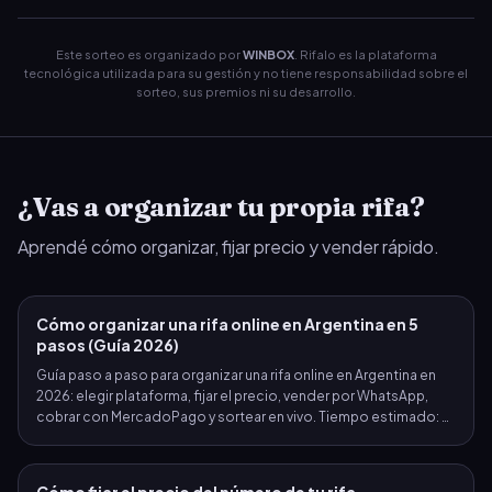
Este sorteo es organizado por
WINBOX
. Rifalo es la plataforma
tecnológica utilizada para su gestión y no tiene responsabilidad sobre el
sorteo, sus premios ni su desarrollo.
¿Vas a organizar tu propia rifa?
Aprendé cómo organizar, fijar precio y vender rápido.
Cómo organizar una rifa online en Argentina en 5
pasos (Guía 2026)
Guía paso a paso para organizar una rifa online en Argentina en
2026: elegir plataforma, fijar el precio, vender por WhatsApp,
cobrar con MercadoPago y sortear en vivo. Tiempo estimado: 2
minutos.