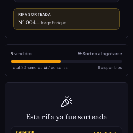
RIFA SORTEADA
N°
004
—
Jorge Enrique
9
vendidos
🎯 Sorteo al agotarse
Total:
20
números
· 👥
7
persona
s
11
disponibles
🎉
Esta rifa ya fue sorteada
GANADOR